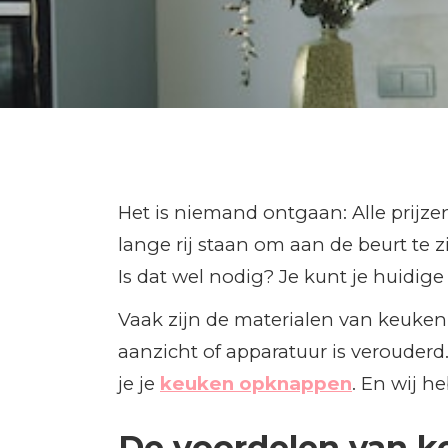
Het is niemand ontgaan: Alle prijze
lange rij staan om aan de beurt t
Is dat wel nodig? Je kunt je huidi
Vaak zijn de materialen van keuke
aanzicht of apparatuur is verouderd
je je
keuken opknappen
. En wij h
De voordelen van k