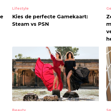
Lifestyle
Ge
re
Kies de perfecte Gamekaart:
Z
Steam vs PSN
m
v
h
Beauty
Sp