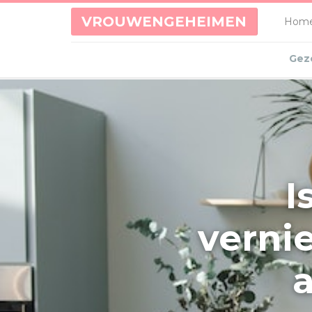
VROUWENGEHEIMEN
Hom
Gez
I
verni