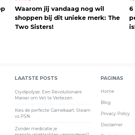
op
Waarom jij vandaag nog wil
6
shoppen bij dit unieke merk: The
p
Two Sisters!
is
LAATSTE POSTS
PAGINAS
(current)
Home
Cryolipolyse: Een Revolutionaire
Manier om Vet te Verliezen
Blog
Kies de perfecte Gamekaart: Steam
Privacy Policy
vs PSN
Disclaimer
Zonder medicatie je
menstruatieklachten verminderen?