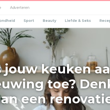
(current)
e
Adverteren
ondheid
Sport
Beauty
Liefde & Seks
Rece
s jouw keuken a
euwing toe? Den
aan een renovatie