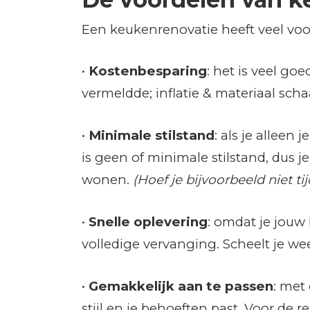
Een keukenrenovatie heeft veel voo
•
Kostenbesparing
: het is veel go
vermeldde; inflatie & materiaal sch
•
Minimale stilstand
: als je allee
is geen of minimale stilstand, dus je
wonen.
(Hoef je bijvoorbeeld niet tij
•
Snelle oplevering
: omdat je jouw 
volledige vervanging. Scheelt je wee
•
Gemakkelijk aan te passen
: met
stijl en je behoeften past. Voor de