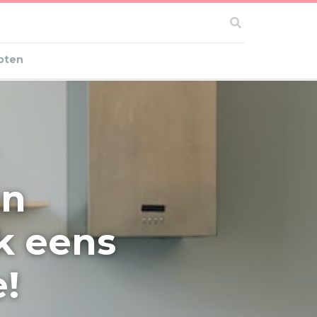
pten
an
k eens
!